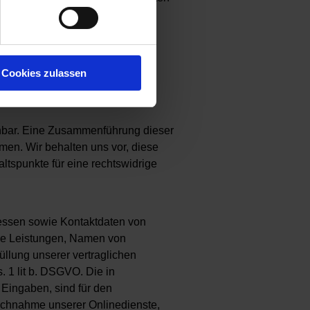
bermittelt. Dies sind:
Cookies zulassen
nbar. Eine Zusammenführung dieser
en. Wir behalten uns vor, diese
ltspunkte für eine rechtswidrige
essen sowie Kontaktdaten von
ne Leistungen, Namen von
llung unserer vertraglichen
. 1 lit b. DSGVO. Die in
 Eingaben, sind für den
ruchnahme unserer Onlinedienste,