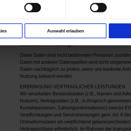
Server-Log Files, die Ihr Browser automatisch an uns ü
Browsertyp und Browserversion
verwendetes Betriebssystem
Referrer URL
ies
Auswahl erlauben
Hostname des zugreifenden Rechners
Uhrzeit der Serveranfrage
Diese Daten sind nicht bestimmten Personen zuorde
Daten mit anderen Datenquellen wird nicht vorgenomm
Daten nachträglich zu prüfen, wenn uns konkrete Anha
Nutzung bekannt werden.
ERBRINGUNG VERTRAGLICHER LEISTUNGEN
Wir verarbeiten Bestandsdaten (z.B., Namen und Adr
Nutzern), Vertragsdaten (z.B., in Anspruch genomme
Kontaktpersonen, Zahlungsinformationen) zwecks Erfü
Verpflichtungen und Serviceleistungen gem. Art. 6 Abs
Onlineformularen als verpflichtend gekennzeichneten
Vertragsschluss erforderlich. Im Rahmen der Inansp