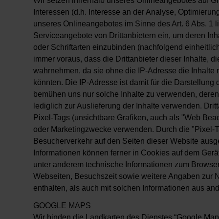
Wir setzen innerhalb unseres Onlineangebotes auf Gr
Interessen (d.h. Interesse an der Analyse, Optimierun
unseres Onlineangebotes im Sinne des Art. 6 Abs. 1 li
Serviceangebote von Drittanbietern ein, um deren Inh
oder Schriftarten einzubinden (nachfolgend einheitlich 
immer voraus, dass die Drittanbieter dieser Inhalte, d
wahrnehmen, da sie ohne die IP-Adresse die Inhalte 
könnten. Die IP-Adresse ist damit für die Darstellung d
bemühen uns nur solche Inhalte zu verwenden, deren 
lediglich zur Auslieferung der Inhalte verwenden. Dri
Pixel-Tags (unsichtbare Grafiken, auch als "Web Beaco
oder Marketingzwecke verwenden. Durch die "Pixel-T
Besucherverkehr auf den Seiten dieser Website aus
Informationen können ferner in Cookies auf dem Gerä
unter anderem technische Informationen zum Browse
Webseiten, Besuchszeit sowie weitere Angaben zur 
enthalten, als auch mit solchen Informationen aus a
GOOGLE MAPS
Wir binden die Landkarten des Dienstes “Google Map