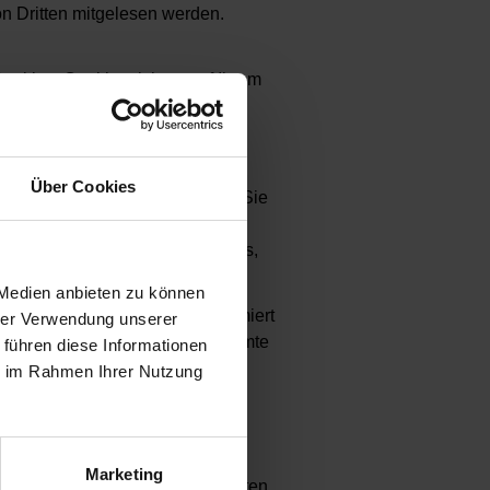
on Dritten mitgelesen werden.
ookies. Cookies richten auf Ihrem
n. Cookies dienen dazu, unser
u machen. Cookies sind kleine
nd die Ihr Browser speichert.
Über Cookies
o genannte „Session-Cookies“. Sie
t. Andere Cookies bleiben auf
Diese Cookies ermöglichen es uns,
nen.
 Medien anbieten zu können
r das Setzen von Cookies informiert
hrer Verwendung unserer
 Annahme von Cookies für bestimmte
 führen diese Informationen
ische Löschen der Cookies beim
ie im Rahmen Ihrer Nutzung
rung von Cookies kann die
Marketing
isch Informationen in so genannten