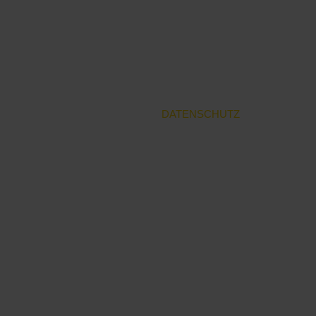
MITGLIEDSCHAFTEN
VERÖFFENTLICHUNGEN
AUSSTELLUNGEN
KONTAKT
DATENSCHUTZ
IMPRESSUM