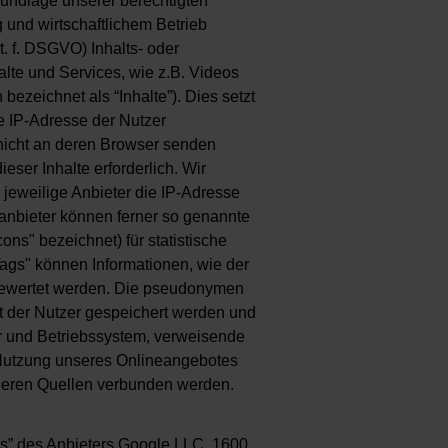
undlage unserer berechtigten
g und wirtschaftlichem Betrieb
t. f. DSGVO) Inhalts- oder
alte und Services, wie z.B. Videos
bezeichnet als “Inhalte”). Dies setzt
ie IP-Adresse der Nutzer
nicht an deren Browser senden
ieser Inhalte erforderlich. Wir
jeweilige Anbieter die IP-Adresse
ttanbieter können ferner so genannte
ns" bezeichnet) für statistische
ags" können Informationen, wie der
gewertet werden. Die pseudonymen
t der Nutzer gespeichert werden und
r und Betriebssystem, verweisende
Nutzung unseres Onlineangebotes
nderen Quellen verbunden werden.
s” des Anbieters Google LLC, 1600