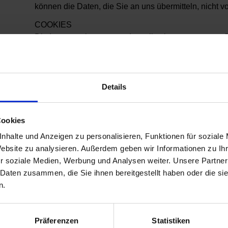
können die Daten, die Sie an uns übermitteln, nicht v
COOKIES
Die Internetseiten verwenden teilweise so genannte C
Rechner keinen Schaden an und enthalten keine Vire
Angebot nutzerfreundlicher, effektiver und sicherer z
Textdateien, die auf Ihrem Rechner abgelegt werden u
Details
Die meisten der von uns verwendeten Cookies sind s
werden nach Ende Ihres Besuchs automatisch gelösch
Ihrem Endgerät gespeichert, bis Sie diese löschen. 
Cookies
Ihren Browser beim nächsten Besuch wiederzuerken
nhalte und Anzeigen zu personalisieren, Funktionen für soziale
Sie können Ihren Browser so einstellen, dass Sie übe
Website zu analysieren. Außerdem geben wir Informationen zu I
werden und Cookies nur im Einzelfall erlauben, die
r soziale Medien, Werbung und Analysen weiter. Unsere Partner
Fälle oder generell ausschließen sowie das automat
 Daten zusammen, die Sie ihnen bereitgestellt haben oder die s
Schließen des Browser aktivieren. Bei der Deaktivie
n.
Funktionalität dieser Website eingeschränkt sein.
SERVER-LOG-FILES
Präferenzen
Statistiken
Der Provider der Seiten erhebt und speichert automat